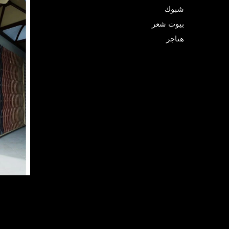
شبوك
بيوت شعر
هناجر