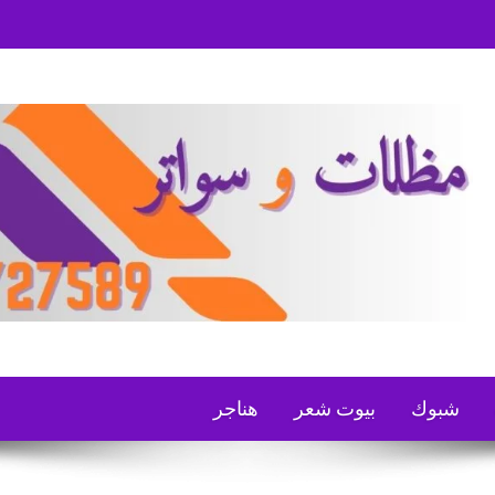
شبوك
بيوت شعر
هناجر