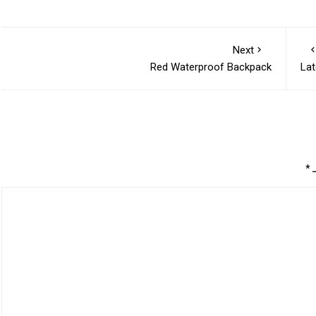
Next
Red Waterproof Backpack
La
ـ
*