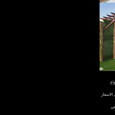
اع
الاسعار
في