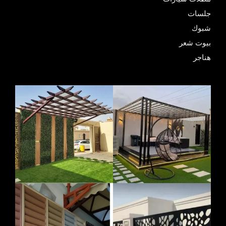
جلسات
شبوك
بيوت شعر
هناجر