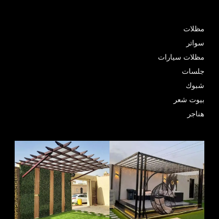
مظلات
سواتر
مظلات سيارات
جلسات
شبوك
بيوت شعر
هناجر