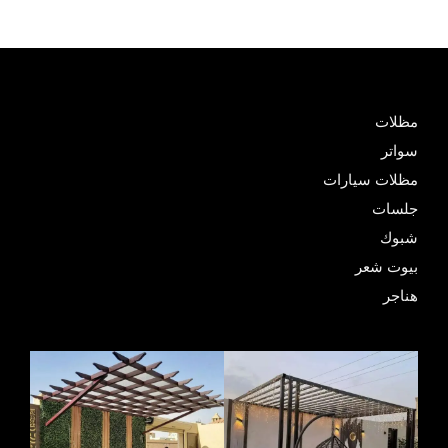
مظلات
سواتر
مظلات سيارات
جلسات
شبوك
بيوت شعر
هناجر