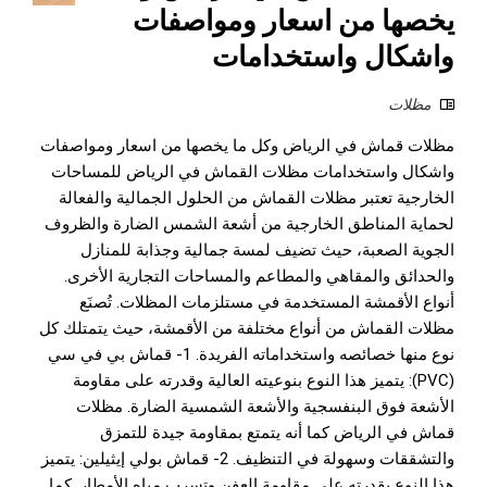
يخصها من اسعار ومواصفات
واشكال واستخدامات
مظلات
مظلات قماش في الرياض وكل ما يخصها من اسعار ومواصفات
واشكال واستخدامات مظلات القماش في الرياض للمساحات
الخارجية تعتبر مظلات القماش من الحلول الجمالية والفعالة
لحماية المناطق الخارجية من أشعة الشمس الضارة والظروف
الجوية الصعبة، حيث تضيف لمسة جمالية وجذابة للمنازل
والحدائق والمقاهي والمطاعم والمساحات التجارية الأخرى.
أنواع الأقمشة المستخدمة في مستلزمات المظلات. تُصنَع
مظلات القماش من أنواع مختلفة من الأقمشة، حيث يتمتلك كل
نوع منها خصائصه واستخداماته الفريدة. 1- قماش بي في سي
(PVC): يتميز هذا النوع بنوعيته العالية وقدرته على مقاومة
الأشعة فوق البنفسجية والأشعة الشمسية الضارة. مظلات
قماش في الرياض كما أنه يتمتع بمقاومة جيدة للتمزق
والتشققات وسهولة في التنظيف. 2- قماش بولي إيثيلين: يتميز
هذا النوع بقدرته على مقاومة العفن وتسرب مياه الأمطار. كما