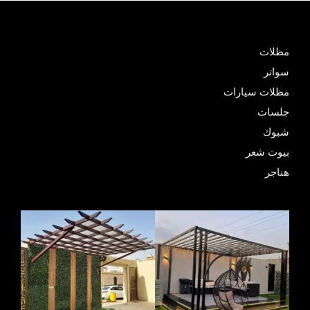
مظلات
سواتر
مظلات سيارات
جلسات
شبوك
بيوت شعر
هناجر