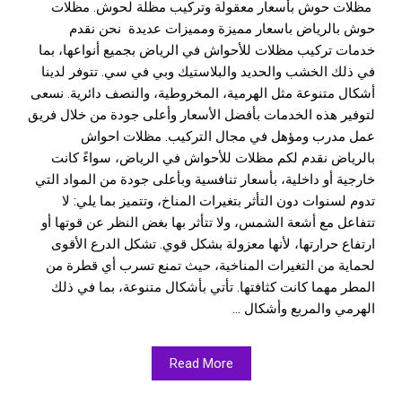
مظلات حوش بأسعار معقولة وتركيب مظلة لحوش. مظلات
حوش بالرياض باسعار مميزة ومميزات عديدة نحن نقدم
خدمات تركيب مظلات للأحواش في الرياض بجميع أنواعها، بما
في ذلك الخشب والحديد والبلاستيك وبي في سي. تتوفر لدينا
أشكال متنوعة مثل الهرمية، المخروطية، والنصف دائرية. نسعى
لتوفير هذه الخدمات بأفضل الأسعار وأعلى جودة من خلال فريق
عمل مدرب ومؤهل في مجال التركيب. مظلات احواش
بالرياض نقدم لكم مظلات للأحواش في الرياض، سواءً كانت
خارجية أو داخلية، بأسعار تنافسية وبأعلى جودة من المواد التي
تدوم لسنوات دون التأثر بتغيرات المناخ، وتتميز بما يلي: لا
تتفاعل مع أشعة الشمس، ولا تتأثر بها بغض النظر عن قوتها أو
ارتفاع حرارتها، لأنها معزولة بشكل قوي. تشكل الدرع الأقوى
لحماية من التغيرات المناخية، حيث تمنع تسرب أي قطرة من
المطر مهما كانت كثافتها. تأتي بأشكال متنوعة، بما في ذلك
الهرمي والمربع وأشكال ...
Read More