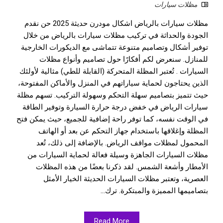
مظلات سيارات
مظلات سيارات بالرياض اشكال مودرن حديثة 2025 حن نقدم
الجودة والحداثة في تركيب مظلات سيارات بالرياض من خلال
توفير أشكال وتصاميم متنوعة تتماشى مع الديكورات الخارجية
للمنازل. سنعرض لكم أفكارًا حول تصاميم وأنواع مظلات
السيارات . تُعتبر المظلة المتحركة (القابلة للطي) مثالية لأولئك
الذين يحتاجون لحماية سياراتهم في المنزل والأماكن المفتوحة،
حيث تتميز بتصاميم سهلة التحكم وسهولة التركيب. تسهم مظلة
سيارات الرياض في خفض درجة حرارة السيارة وتوفير الطاقة
في الوقت نفسه، كما توفر راحة إضافية للجميع، حيث يمكن فتح
المظلة وإغلاقها باستخدام جهاز التحكم عن بعد أو الهاتف
المحمول لمظلات مواقف الرياض. بالإضافة إلى ذلك، تُعد
مظلات السيارات الجاهزة وسيلة فعالة لحماية السيارات من
الأمطار وأشعة الشمس. لقد ذكرنا بعضًا من هذه المظلات
العصرية، وتعتبر مظلات السيارات الحديثة الخيار الأمثل
بتصاميمها المميزة والمبتكرة. ترك...
Read More