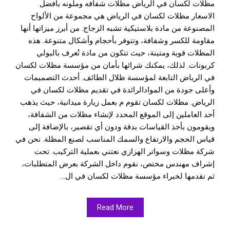
مظلات لكسان في الرياض مظلات شفافه وملونه بافضل
الاسعار مظلات لكسان في الرياض هي مجموعة من الألواح
المصنوعة من مادة بلاستيكية تشبه الزجاج. من أبرز ميزاتها أنها
مقاومة للكسر وشفافة، وتتوفر بأحجام وأشكال متنوعة. هذه
المظلات قوية ومتينة، حيث تتكون من مادة تُعرف بالبولي
كربونات. لذلك، يمكنك شرائها بأمان من مؤسسة مظلات لكسان
في الرياض التابعة لمؤسسة ظلال الطائف. أحدث التصميمات
وأعلى جودة من الموادالرائدة في تقديم مظلات لكسان في
الرياض. مظلات لكسان تقوم م بعمل زيارة ميدانية، حيث يذهب
أحد العاملين إلى الموقع المحدد لإنشاء مظلات من الشفافة،
ويقومون بأخذ القياسات بدقة ودون أي تقصير، بالإضافة إلى
قياس الحجم والارتفاع والسمك المناسب لصنع المظلة. نحن في
شركة مظلات وسواتر الهزازي نعتني بعملية التركيب. تحت
إشراف مهندس مختص، نقوم داخل الشركة بعرض المتطلبات،
ثم نقدمها لخبراء مؤسسة مظلات لكسان في ال...
Read More