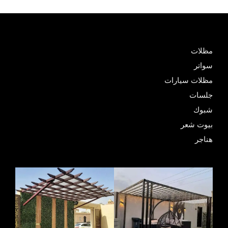
مظلات
سواتر
مظلات سيارات
جلسات
شبوك
بيوت شعر
هناجر