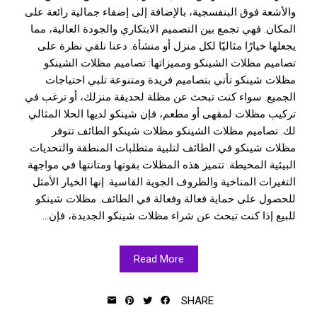
والأشعة فوق البنفسجية، بالإضافة إلى إضفاء جمالية رائعة على
المكان. فهي تجمع بين التصميم الابتكاري والجودة العالية، مما
يجعلها خيارًا مثاليًا لكل منزل أو منشأة. دعنا نلقي نظرة على
تصاميم مظلات الشينكو ومميزاتها: تصاميم مظلات الشينكو
مظلات شينكو تأتي بتصاميم فريدة ومتنوعة تلبي احتياجات
الجميع. سواء كنت تبحث عن مظلة لحديقة منزلك، أو ترغب في
تركيب مظلات لمقهى أو مطعم، فإن شينكو لديها الحلا المثالي
لك. تصاميم مظلات الشينكو مظلات شينكو الطائف تتوفر
مظلات شينكو في الطائف لتلبية متطلبات المنطقة والتحديات
البيئية المحيطة. تتميز هذه المظلات بقوتها ومتانتها في مواجهة
التغيرات المناخية والظروف الجوية القاسية. إنها الخيار الأمثل
للحصول على حماية فعالة وفعالة في الطائف. مظلات شينكو
للبيع إذا كنت تبحث عن شراء مظلات شينكو الجديدة، فإن...
Read More
SHARE