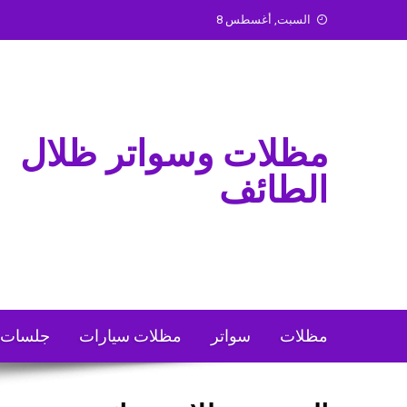
Ski
السبت, أغسطس 8
t
conten
مظلات وسواتر ظلال
الطائف
مظلات
سواتر
مظلات سيارات
جلسات