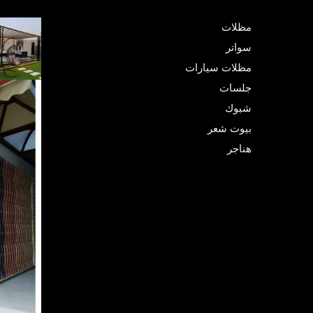
مظلات
سواتر
مظلات سيارات
جلسات
شبوك
بيوت شعر
هناجر