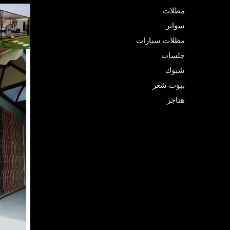
مظلات
سواتر
مظلات سيارات
جلسات
شبوك
بيوت شعر
هناجر