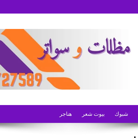
شبوك
بيوت شعر
هناجر