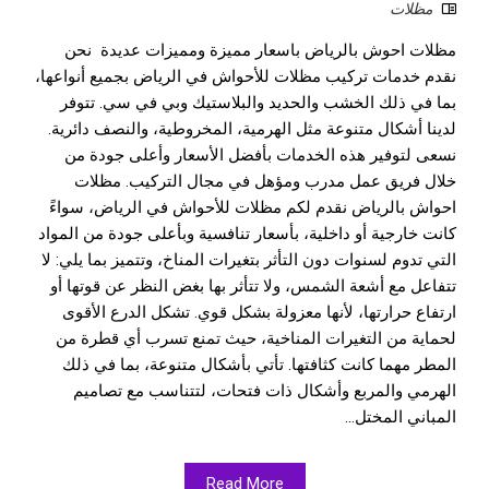
مظلات
مظلات احوش بالرياض باسعار مميزة ومميزات عديدة نحن
نقدم خدمات تركيب مظلات للأحواش في الرياض بجميع أنواعها،
بما في ذلك الخشب والحديد والبلاستيك وبي في سي. تتوفر
لدينا أشكال متنوعة مثل الهرمية، المخروطية، والنصف دائرية.
نسعى لتوفير هذه الخدمات بأفضل الأسعار وأعلى جودة من
خلال فريق عمل مدرب ومؤهل في مجال التركيب. مظلات
احواش بالرياض نقدم لكم مظلات للأحواش في الرياض، سواءً
كانت خارجية أو داخلية، بأسعار تنافسية وبأعلى جودة من المواد
التي تدوم لسنوات دون التأثر بتغيرات المناخ، وتتميز بما يلي: لا
تتفاعل مع أشعة الشمس، ولا تتأثر بها بغض النظر عن قوتها أو
ارتفاع حرارتها، لأنها معزولة بشكل قوي. تشكل الدرع الأقوى
لحماية من التغيرات المناخية، حيث تمنع تسرب أي قطرة من
المطر مهما كانت كثافتها. تأتي بأشكال متنوعة، بما في ذلك
الهرمي والمربع وأشكال ذات فتحات، لتتناسب مع تصاميم
المباني المختل...
Read More