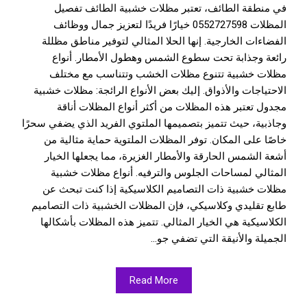
في منطقة الطائف، تعتبر مظلات خشبية الطائف تفصيل
المظلات 0552727598 خيارًا فريدًا لتعزيز جمال ووظائف
الفضاءات الخارجية. إنها الحلا المثالي لتوفير مناطق مظللة
رائعة وجذابة تحت سطوع الشمس وهطول الأمطار. أنواع
مظلات خشبية تتنوع مظلات الخشب وتتناسب مع مختلف
الاحتياجات والأذواق. إليك بعض الأنواع الرائجة: مظلات خشبية
مجدول تعتبر هذه المظلات من أكثر أنواع المظلات أناقة
وجاذبية، حيث تتميز بتصميمها الملتوي الفريد الذي يضفي سحرًا
خاصًا على المكان. توفر المظلات الملتوية حماية مثالية من
أشعة الشمس الحارقة والأمطار الغزيرة، مما يجعلها الخيار
المثالي لمساحات الجلوس والترفيه. أنواع مظلات خشبية
مظلات خشبية ذات التصاميم الكلاسيكية إذا كنت تبحث عن
طابع تقليدي وكلاسيكي، فإن المظلات الخشبية ذات التصاميم
الكلاسيكية هي الخيار المثالي. تتميز هذه المظلات بأشكالها
الجميلة والأنيقة التي تضفي جو...
Read More