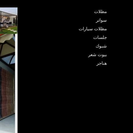
مظلات
سواتر
مظلات سيارات
جلسات
شبوك
بيوت شعر
هناجر