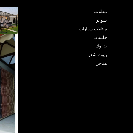
مظلات
سواتر
مظلات سيارات
جلسات
شبوك
بيوت شعر
هناجر