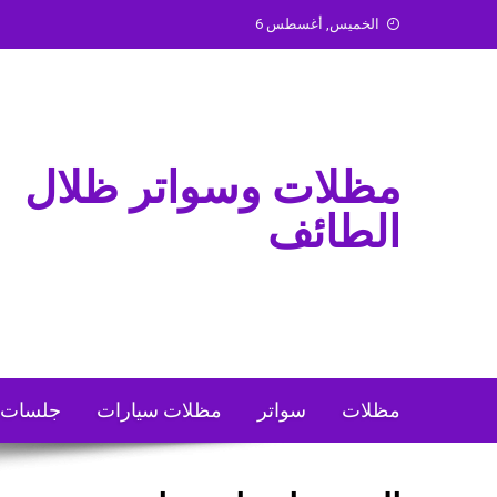
Ski
الخميس, أغسطس 6
t
conten
مظلات وسواتر ظلال
الطائف
مظلات
سواتر
مظلات سيارات
جلسات