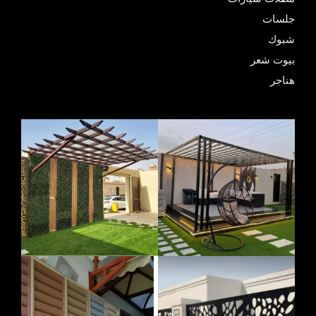
جلسات
شبوك
بيوت شعر
هناجر