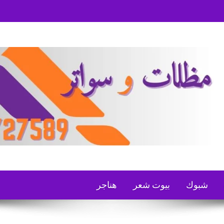
شبوك
بيوت شعر
هناجر