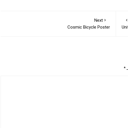
Next
Cosmic Bicycle Poster
Un
ـ
*