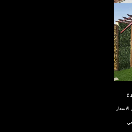
اع
الاسعار
في