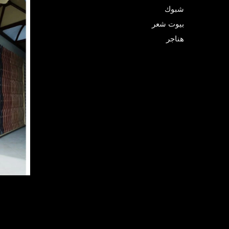
شبوك
بيوت شعر
هناجر