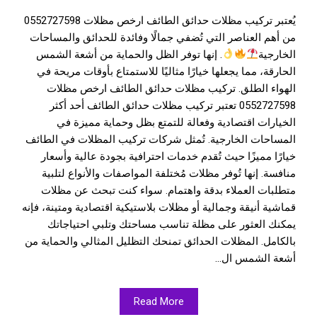
يُعتبر تركيب مظلات حدائق الطائف ارخص مظلات 0552727598
من أهم العناصر التي تُضفي جمالًا وفائدة للحدائق والمساحات
الخارجية
. إنها توفر الظل والحماية من أشعة الشمس
الحارقة، مما يجعلها خيارًا مثاليًا للاستمتاع بأوقات مريحة في
الهواء الطلق. تركيب مظلات حدائق الطائف ارخص مظلات
0552727598 تعتبر تركيب مظلات حدائق الطائف أحد أكثر
الخيارات اقتصادية وفعالة للتمتع بظل وحماية مميزة في
المساحات الخارجية. تُمثل شركات تركيب المظلات في الطائف
خيارًا مميزًا حيث تُقدم خدمات احترافية بجودة عالية وأسعار
منافسة. إنها تُوفر مظلات مُختلفة المواصفات والأنواع لتلبية
متطلبات العملاء بدقة واهتمام. سواء كنت تبحث عن مظلات
قماشية أنيقة وجمالية أو مظلات بلاستيكية اقتصادية ومتينة، فإنه
يمكنك العثور على مظلة تناسب مساحتك وتلبي احتياجاتك
بالكامل. المظلات الحدائق تمنحك التظليل المثالي والحماية من
أشعة الشمس ال...
Read More