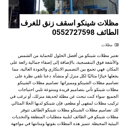
مظلات شينكو اسقف زنق للغرف
الطائف 0552727598
مظلات
تعتبر مظلات شينكو من أفضل الحلول للحماية من الشمس
والأشعة فوق البنفسجية، بالإضافة إلى إضفاء جمالية رائعة على
المكان. فهي تجمع بين التصميم الابتكاري والجودة العالية، مما
يجعلها خيارًا مثاليًا لكل منزل أو منشأة. دعنا نلقي نظرة على
تصاميم مظلات الشينكو ومميزاتها: تصاميم مظلات الشينكو
مظلات شينكو تأتي بتصاميم فريدة ومتنوعة تلبي احتياجات
الجميع. سواء كنت تبحث عن مظلة لحديقة منزلك، أو ترغب في
تركيب مظلات لمقهى أو مطعم، فإن شينكو لديها الحلا المثالي
لك. تصاميم مظلات الشينكو مظلات شينكو الطائف تتوفر
مظلات شينكو في الطائف لتلبية متطلبات المنطقة والتحديات
البيئية المحيطة. تتميز هذه المظلات بقوتها ومتانتها في مواجهة