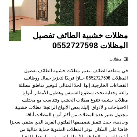
مظلات خشبية الطائف تفصيل
المظلات 0552727598
مظلات
في منطقة الطائف، تعتبر مظلات خشبية الطائف تفصيل
المظلات 0552727598 خيارًا فريدًا لتعزيز جمال ووظائف
الفضاءات الخارجية. إنها الحلا المثالي لتوفير مناطق مظللة
رائعة وجذابة تحت سطوع الشمس وهطول الأمطار. أنواع
مظلات خشبية تتنوع مظلات الخشب وتتناسب مع مختلف
الاحتياجات والأذواق. إليك بعض الأنواع الرائجة: مظلات خشبية
مجدول تعتبر هذه المظلات من أكثر أنواع المظلات أناقة
وجاذبية، حيث تتميز بتصميمها الملتوي الفريد الذي يضفي سحرًا
خاصًا على المكان. توفر المظلات الملتوية حماية مثالية من
أشعة الشمس الحارقة والأمطار الغزيرة، مما يجعلها الخيار