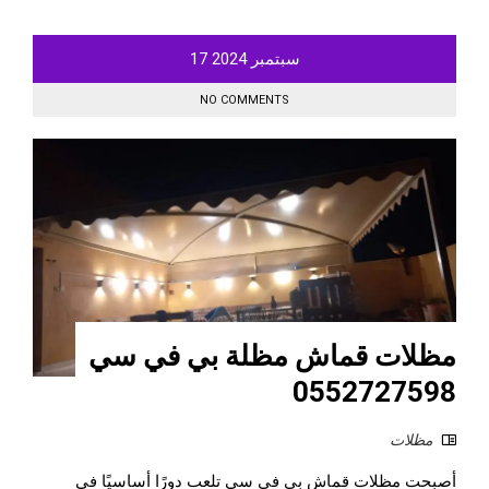
سبتمبر
2024
17
NO COMMENTS
مظلات قماش مظلة بي في سي
0552727598
مظلات
أصبحت مظلات قماش بي في سي تلعب دورًا أساسيًا في