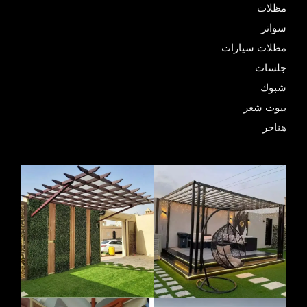
مظلات
سواتر
مظلات سيارات
جلسات
شبوك
بيوت شعر
هناجر