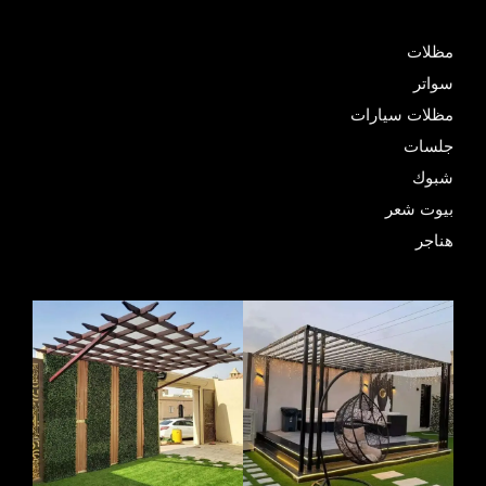
مظلات
سواتر
مظلات سيارات
جلسات
شبوك
بيوت شعر
هناجر