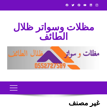
Ski
t
conten
مظلات وسواتر ظلال
الطائف
غير مصنف