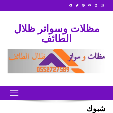
Ski
t
conten
مظلات وسواتر ظلال
الطائف
شبوك