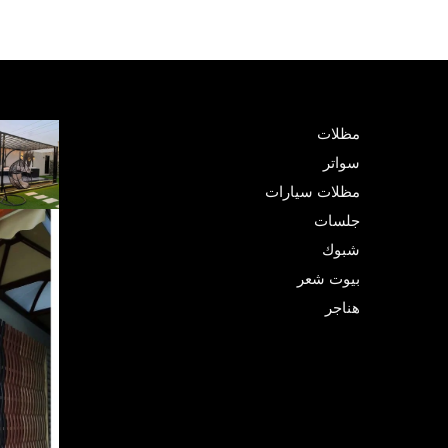
مظلات
سواتر
مظلات سيارات
جلسات
شبوك
بيوت شعر
هناجر