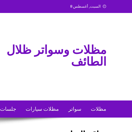
Ski
السبت, أغسطس 8
t
conten
مظلات وسواتر ظلال
الطائف
مظلات
سواتر
مظلات سيارات
جلسات