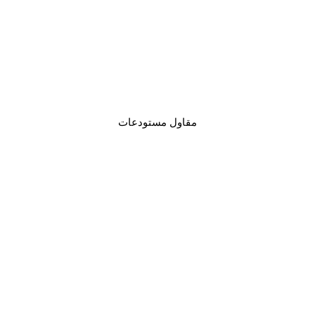
اشكال مظلات
مظلات حديد
مظلات حديد شكل
لكسان
خشب
0
اسعار مظلات
حديد
Posted in
هناجر
Tagged
مقاول هناجر
,
مقاول هناجر ومستودعات
,
هناجر