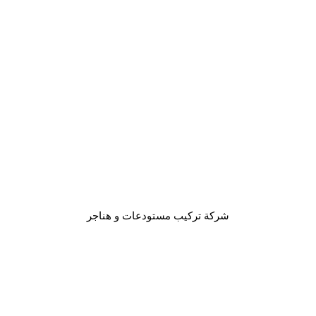
مقاول مستودعات
Leave your vote
0
Points