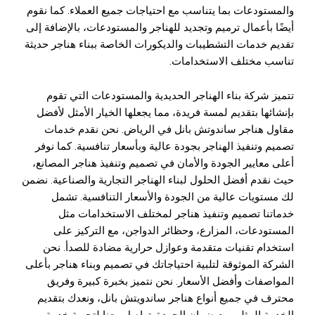
والمستودعات بما يتناسب مع احتياجات جميع العملاء. كما نقوم
أيضًا بأعمال ترميم وتجديد للهناجر والمستودعات، بالإضافة إلى
تقديم خدمات التشطيبات والديكورات الخاصة ببناء هناجر حديثة
تناسب مختلف الاستخدامات.
تتميز شركة بناء الهناجر الحديدية والمستودعات التي تقوم
بإنشائها بتقديم لمسة فريدة، مما يجعلها الخيار الأمثل لأفضل
مقاول هناجر ساندوتش بانل في الرياض. نحن نقدم خدمات
تصميم وتنفيذ الهناجر بجودة عالية وبأسعار تنافسية. كما نوفر
أعلى معايير الجودة والأمان في تصميم وتنفيذ هناجر المصانع،
حيث نقدم أفضل الحلول لبناء الهناجر التجارية والصناعية. نضمن
لك مستويات عالية من الجودة والأسعار التنافسية. تشمل
خدماتنا تصميم وتنفيذ هناجر لمختلف الاستخدامات مثل
المستودعات، المزارع، وحظائر الدواجن، مع التركيز على
استخدام تقنيات متقدمة وعوازل حرارية مضادة للصدأ. نحن
الشركة الموثوقة لتلبية احتياجاتك في تصميم وبناء هناجر بأعلى
المواصفات وأفضل الأسعار. نحن نتميز بخبرة كبيرة وفريق
محترف في جميع أنواع هناجر ساندويتش بانل، ونعدك بتقديم
الخدمة المثلى مع ضمان الجودة. تواصل معنا لتجربة خدمة