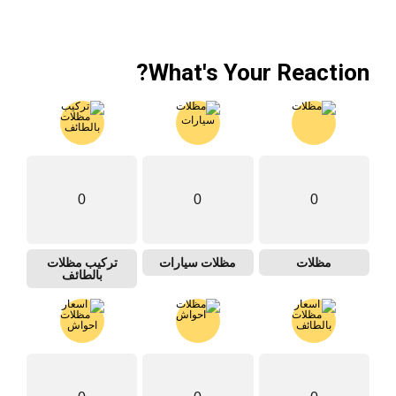
WordPress Theme |
Viral
by HashThemes