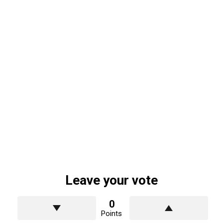
مظلات جلسات بالرياض جميع الانواع واحدث التصاميم 2025
تركيب سواتر حديد بالرياض بافضل الاسعار والخامات
والمميزات
مقاول تركيب مستودعات هناجر في الرياض 0552727598
مظلات قماش في الرياض وكل ما يخصها من اسعار ومواصفات
واشكال واستخدامات
كل ما يخص مظلات حديد بالرياض اسعارها اشكالها واستخدامتها