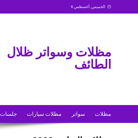
Ski
الخميس, أغسطس 6
t
conten
مظلات وسواتر ظلال
الطائف
مظلات
سواتر
مظلات سيارات
جلسات