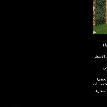
اع
الاسعار
في
يخصها
تخدامات
اسعارها