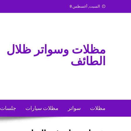
Ski
السبت, أغسطس 8
t
conten
مظلات وسواتر ظلال
الطائف
مظلات
سواتر
مظلات سيارات
جلسات