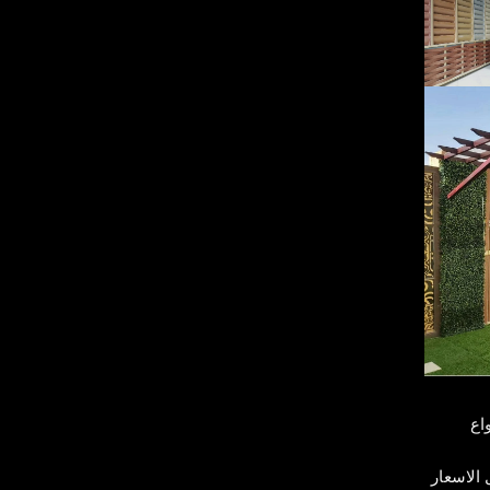
اع
الاسعار