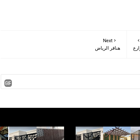
Next
رع
هناقر الرياض