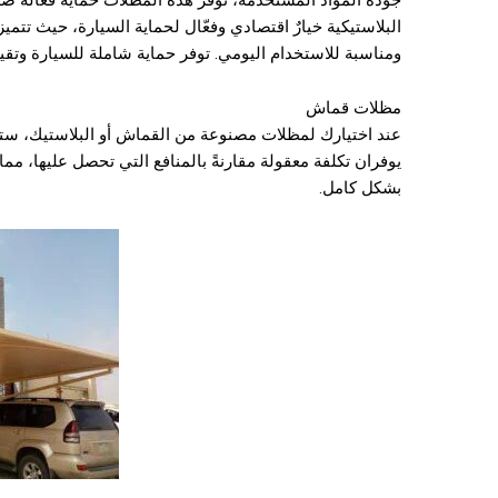
جودة المواد المستخدمة، توفر هذه المظلات حماية فعالة ضد
البلاستيكية خيارٌ اقتصادي وفعّال لحماية السيارة، حيث تتميز
ومناسبة للاستخدام اليومي. توفر حماية شاملة للسيارة وتقيها
مظلات قماش
عند اختيارك لمظلات مصنوعة من القماش أو البلاستيك، ستضم
يوفران تكلفة معقولة مقارنةً بالمنافع التي تحصل عليها، مما
بشكل كامل.