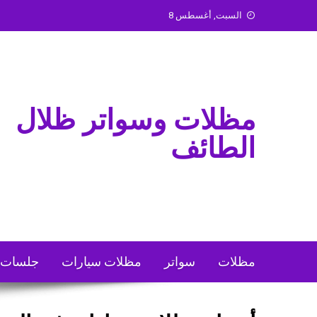
Ski
السبت, أغسطس 8
t
conten
مظلات وسواتر ظلال
الطائف
مظلات
سواتر
مظلات سيارات
جلسات