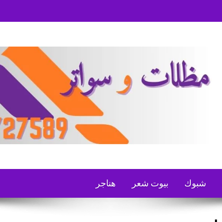
شبوك
بيوت شعر
هناجر