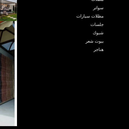
سواتر
مظلات سيارات
جلسات
شبوك
بيوت شعر
هناجر