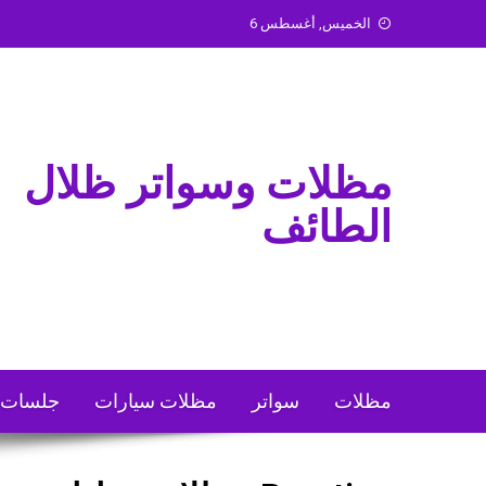
Ski
الخميس, أغسطس 6
t
conten
مظلات وسواتر ظلال
الطائف
مظلات
سواتر
مظلات سيارات
جلسات