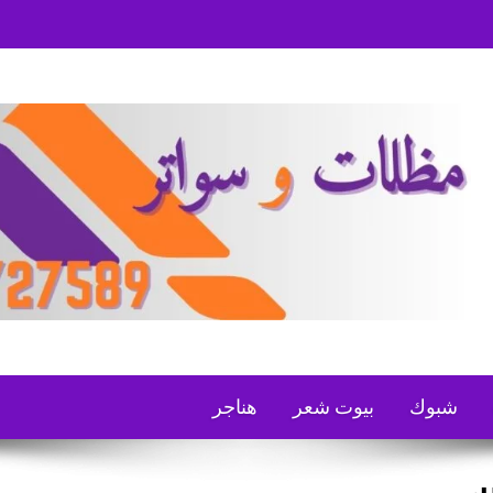
شبوك
بيوت شعر
هناجر